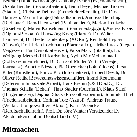
Bercher (Diplom-Theologe), Anthony Behret (Psychotherapeut),
Ursula Bercher (Sozialarbeiterin), Banu Beyer, Michael Borner
(Stadtrat), Christine Dehmel (Gemeindereferentin), Dr. Dirk
Harmsen, Martin Hauge (Fahrradhändler), Andreas Helmling
(Bildhauer), Bernd Hentschel (Bauingenieur), Marion Hentschel
(Erzieherin), Maren Kauselmann (Sonderpädagogin), Andrea Klaas
(Diplom-Biologin), Hans-Jörg Krieg (Pfarrer), Dr. Walter
Lamprecht, Dr. Beate Laudenberg (AORin), Reinhold Leppert
(Clown), Dr. Ullrich Lochmann (Pfarrer a.D.), Ulrike Lucas (Gegen
Vergessen - Für Demokratie e.V.), Parsa Marvi (Stadtrat), Dr.
Wolfgang Menzel (PH Karlsruhe), Aydin Mir Mohammadi
(Softwareunternehmer), Dr. Christof Müller-Wirth (Verleger,
Journalist), Annette Niesyto, Pia Oberacker (Fok o´ locos), Ursula
Piller (Künstlerin), Enrico Pilz (Informatiker), Hubert Resch, Dr.
Oliver Rettig (Bewegungswissenschaftler), Ingrid Reutemann
(Referentin für soziale Arbeit), Hans Riehm (OSTD a.D.), Dr.
Thomas Schalla (Dekan), Timo Stadler (Querfunk), Klaus Stapf
(Bürgermeister), Dagmar Stock (Physiotherapeutin), Sonnhild Thiel
(Friedensarbeiterin), Corinna Torz (Azubi), Andreas Traupe
(Werkstatt für gewaltfreie Aktion), Karin Wieneke
(Berufsschullehrerin), Prof. Dr. Jörg Winter (Vorsitzender Ev.
Akademikerschaft in Deutschland e.V.).
Mitmachen