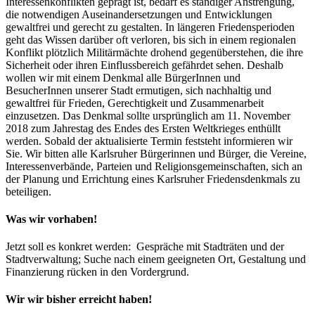
Interessenkonflikten geprägt ist, bedarf es ständiger Anstrengung,
die notwendigen Auseinandersetzungen und Entwicklungen
gewaltfrei und gerecht zu gestalten. In längeren Friedensperioden
geht das Wissen darüber oft verloren, bis sich in einem regionalen
Konflikt plötzlich Militärmächte drohend gegenüberstehen, die ihre
Sicherheit oder ihren Einflussbereich gefährdet sehen. Deshalb
wollen wir mit einem Denkmal alle BürgerInnen und
BesucherInnen unserer Stadt ermutigen, sich nachhaltig und
gewaltfrei für Frieden, Gerechtigkeit und Zusammenarbeit
einzusetzen. Das Denkmal sollte ursprünglich am 11. November
2018 zum Jahrestag des Endes des Ersten Weltkrieges enthüllt
werden. Sobald der aktualisierte Termin feststeht informieren wir
Sie. Wir bitten alle Karlsruher Bürgerinnen und Bürger, die Vereine,
Interessenverbände, Parteien und Religionsgemeinschaften, sich an
der Planung und Errichtung eines Karlsruher Friedensdenkmals zu
beteiligen.
Was wir vorhaben!
Jetzt soll es konkret werden: Gespräche mit Stadträten und der
Stadtverwaltung; Suche nach einem geeigneten Ort, Gestaltung und
Finanzierung rücken in den Vordergrund.
Wir wir bisher erreicht haben!