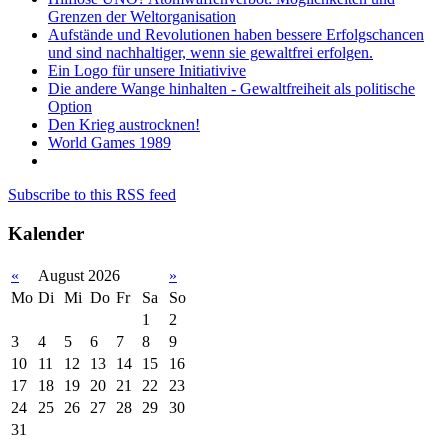
Grenzen der Weltorganisation
Aufstände und Revolutionen haben bessere Erfolgschancen
und sind nachhaltiger, wenn sie gewaltfrei erfolgen.
Ein Logo für unsere Initiativive
Die andere Wange hinhalten - Gewaltfreiheit als politische
Option
Den Krieg austrocknen!
World Games 1989
Subscribe to this RSS feed
Kalender
«
August 2026
»
Mo
Di
Mi
Do
Fr
Sa
So
1
2
3
4
5
6
7
8
9
10
11
12
13
14
15
16
17
18
19
20
21
22
23
24
25
26
27
28
29
30
31