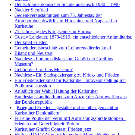
Deutsch-amerikanischer Schüleraustausch 1980 – 1990
Nackter Siegfried
Gedenkveranstaltungen zum 75. Jahrestag der
Atombombenabwürfe auf Hiroshima und Nagasaki in
Karlsruhe
75. Jahrestag des Kriegsendes in Europa
Gustav Landauer, 1870-1919, ein entschiedener Antimilitarist.
Denkmal Frieden
Gemeinderatsbeschluß zum Leibgrenadierdenkmal
Bilanz und Neustart
Nachlese - Podiumsdiskussion: Gehört der Greif ins
Museum?
Gehört der Greif ins Museum?
Nachlese - Ein Stadtspaziergang zu Krieg- und Frieden
Ein Friedensdenkmal für Karlsruhe - Infoveranstaltung mit
Podiumsdiskussion
Anläßlich der Wahl: Haltung der Karlsruher
BundestagskandidatInnen zum Abzug der Atomwaffen aus
der Bundesrepublik
„Krieg und Frieden – gestaltet und sichtbar gemacht in
Karlsruher Denkmälern“
Für eine Politik der Vernunft! Aufrüstungsspirale stoppen -
Frieden und Gerechtigkeit fördern
Karlsruher Graffiti Contest: Frieden jetzt
Hilflose UNO? Atomwaffenverbot: Möglichkeiten und