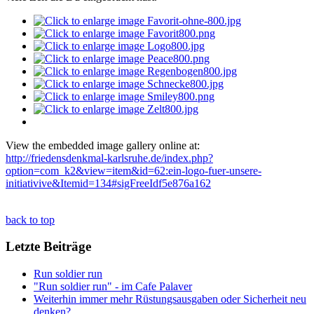
View the embedded image gallery online at:
http://friedensdenkmal-karlsruhe.de/index.php?
option=com_k2&view=item&id=62:ein-logo-fuer-unsere-
initiativive&Itemid=134#sigFreeIdf5e876a162
back to top
Letzte Beiträge
Run soldier run
"Run soldier run" - im Cafe Palaver
Weiterhin immer mehr Rüstungsausgaben oder Sicherheit neu
denken?