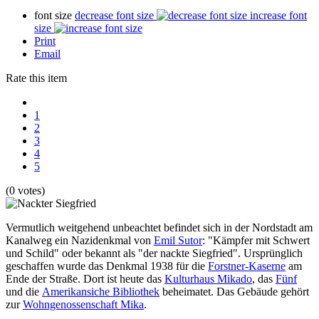
font size
decrease font size
increase font
size
Print
Email
Rate this item
1
2
3
4
5
(0 votes)
Vermutlich weitgehend unbeachtet befindet sich in der Nordstadt am
Kanalweg ein Nazidenkmal von
Emil Sutor
: "Kämpfer mit Schwert
und Schild" oder bekannt als "der nackte Siegfried". Ursprünglich
geschaffen wurde das Denkmal 1938 für die
Forstner-Kaserne
am
Ende der Straße. Dort ist heute das
Kulturhaus Mikado
, das
Fünf
und die
Amerikansiche Bibliothek
beheimatet. Das Gebäude gehört
zur
Wohngenossenschaft Mika
.