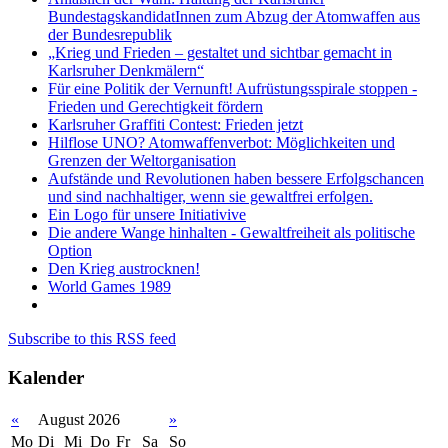
BundestagskandidatInnen zum Abzug der Atomwaffen aus
der Bundesrepublik
„Krieg und Frieden – gestaltet und sichtbar gemacht in
Karlsruher Denkmälern“
Für eine Politik der Vernunft! Aufrüstungsspirale stoppen -
Frieden und Gerechtigkeit fördern
Karlsruher Graffiti Contest: Frieden jetzt
Hilflose UNO? Atomwaffenverbot: Möglichkeiten und
Grenzen der Weltorganisation
Aufstände und Revolutionen haben bessere Erfolgschancen
und sind nachhaltiger, wenn sie gewaltfrei erfolgen.
Ein Logo für unsere Initiativive
Die andere Wange hinhalten - Gewaltfreiheit als politische
Option
Den Krieg austrocknen!
World Games 1989
Subscribe to this RSS feed
Kalender
«
August 2026
»
Mo
Di
Mi
Do
Fr
Sa
So