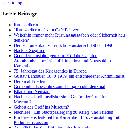
back to top
Letzte Beiträge
Run soldier run
"Run soldier run" - im Cafe Palaver
Weiterhin immer mehr Rüstungsausgaben oder Sicherheit neu
denken?
Deutsch-amerikanischer Schüleraustausch 1980 – 1990
Nackter Siegfried
Gedenkveranstaltungen zum 75. Jahrestag der
Atombombenabwürfe auf Hiroshima und Nagasaki in
Karlsruhe
75. Jahrestag des Kriegsendes in Europa
Gustav Landauer, 1870-1919, ein entschiedener Antimilitarist.
Denkmal Frieden
Gemeinderatsbeschluß zum Leibgrenadierdenkmal
Bilanz und Neustart
Nachlese - Podiumsdiskussion: Gehört der Greif ins
Museum?
Gehört der Greif ins Museum?
Nachlese - Ein Stadtspaziergang zu Krieg- und Frieden
Ein Friedensdenkmal für Karlsruhe - Infoveranstaltung mit
Podiumsdiskussion
Anläßlich der Wahl: Haltung der Karlsruher